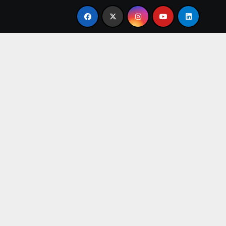
se en familia
El primer tour de la India Chiquitina