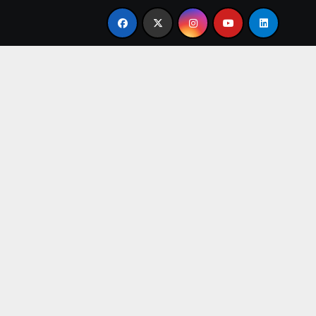
e en familia
El primer tour de la India Chiquitina