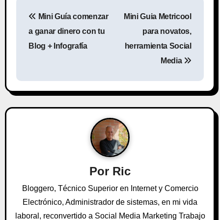
N
Mini Guía comenzar
Mini Guia Metricool
a
a ganar dinero con tu
para novatos,
v
Blog + Infografía
herramienta Social
Media
e
g
a
c
i
ó
Por
Ric
n
Bloggero, Técnico Superior en Internet y Comercio
Electrónico, Administrador de sistemas, en mi vida
d
laboral, reconvertido a Social Media Marketing Trabajo