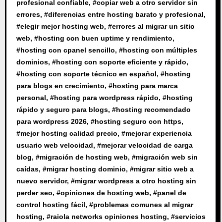
profesional confiable
, #
copiar web a otro servidor sin
errores
, #
diferencias entre hosting barato y profesional
,
#
elegir mejor hosting web
, #
errores al migrar un sitio
web
, #
hosting con buen uptime y rendimiento
,
#
hosting con cpanel sencillo
, #
hosting con múltiples
dominios
, #
hosting con soporte eficiente y rápido
,
#
hosting con soporte técnico en español
, #
hosting
para blogs en crecimiento
, #
hosting para marca
personal
, #
hosting para wordpress rápido
, #
hosting
rápido y seguro para blogs
, #
hosting recomendado
para wordpress 2026
, #
hosting seguro con https
,
#
mejor hosting calidad precio
, #
mejorar experiencia
usuario web velocidad
, #
mejorar velocidad de carga
blog
, #
migración de hosting web
, #
migración web sin
caídas
, #
migrar hosting dominio
, #
migrar sitio web a
nuevo servidor
, #
migrar wordpress a otro hosting sin
perder seo
, #
opiniones de hosting web
, #
panel de
control hosting fácil
, #
problemas comunes al migrar
hosting
, #
raiola networks opiniones hosting
, #
servicios