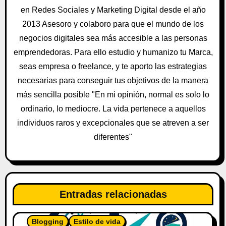
e
en Redes Sociales y Marketing Digital desde el año
e
2013 Asesoro y colaboro para que el mundo de los
negocios digitales sea más accesible a las personas
n
emprendedoras. Para ello estudio y humanizo tu Marca,
t
seas empresa o freelance, y te aporto las estrategias
necesarias para conseguir tus objetivos de la manera
r
más sencilla posible "En mi opinión, normal es solo lo
a
ordinario, lo mediocre. La vida pertenece a aquellos
individuos raros y excepcionales que se atreven a ser
d
diferentes"
a
s
Entradas relacionadas
Blogging
Estilo de vida