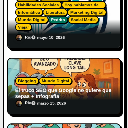
Habilidades Sociales
Hoy hablamos de ...
Informática
Literatura
Marketing Digital
Mundo Digital
Pedrito
Social Media
Viajar
El Diario del Explorador Digital
Ric
mayo 10, 2026
Blogging
Mundo Digital
El truco SEO que Google no quiere que
sepas + Infografía
Ric
marzo 15, 2026