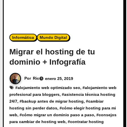
Informática
Mundo Digital
Migrar el hosting de tu
dominio + Infografía
Por
Ric
enero 25, 2019
#
alojamiento web optimizado seo
, #
alojamiento web
profesional para bloggers
, #
asistencia técnica hosting
24/7
, #
backup antes de migrar hosting
, #
cambiar
hosting sin perder datos
, #
cómo elegir hosting para mi
web
, #
cómo migrar un dominio paso a paso
, #
consejos
para cambiar de hosting web
, #
contratar hosting