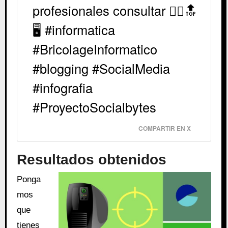
profesionales consultar 🙆‍♂️🔝
🖥️ #informatica
#BricolageInformatico
#blogging #SocialMedia
#infografia
#ProyectoSocialbytes
COMPARTIR EN X
Resultados obtenidos
Ponga
mos
que
tienes