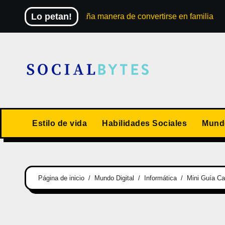
Saltar
Lo petan!
La extraña manera de convertirse en familia
El pri
al
contenido
Estilo de vida
Habilidades Sociales
Mundo
Página de inicio
Mundo Digital
Informática
Mini Guía Ca