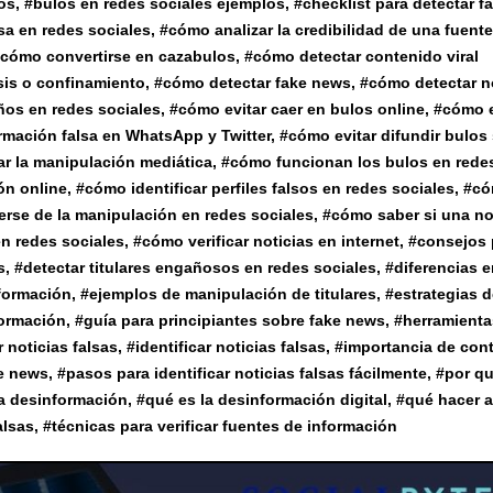
los
, #
bulos en redes sociales ejemplos
, #
checklist para detectar 
a en redes sociales
, #
cómo analizar la credibilidad de una fuente
cómo convertirse en cazabulos
, #
cómo detectar contenido viral
sis o confinamiento
, #
cómo detectar fake news
, #
cómo detectar n
ños en redes sociales
, #
cómo evitar caer en bulos online
, #
cómo e
rmación falsa en WhatsApp y Twitter
, #
cómo evitar difundir bulos 
ar la manipulación mediática
, #
cómo funcionan los bulos en rede
ón online
, #
cómo identificar perfiles falsos en redes sociales
, #
có
rse de la manipulación en redes sociales
, #
cómo saber si una no
en redes sociales
, #
cómo verificar noticias en internet
, #
consejos 
s
, #
detectar titulares engañosos en redes sociales
, #
diferencias e
nformación
, #
ejemplos de manipulación de titulares
, #
estrategias 
formación
, #
guía para principiantes sobre fake news
, #
herramienta
 noticias falsas
, #
identificar noticias falsas
, #
importancia de cont
ke news
, #
pasos para identificar noticias falsas fácilmente
, #
por qu
la desinformación
, #
qué es la desinformación digital
, #
qué hacer 
alsas
, #
técnicas para verificar fuentes de información