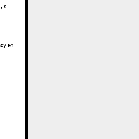
s
, si
oy en