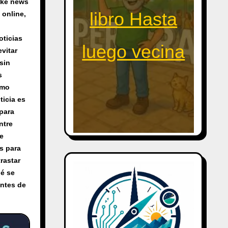
fake news
libro Hasta
 online
,
oticias
luego vecina
vitar
sin
s
mo
ticia es
para
ntre
de
s para
rastar
é se
antes de