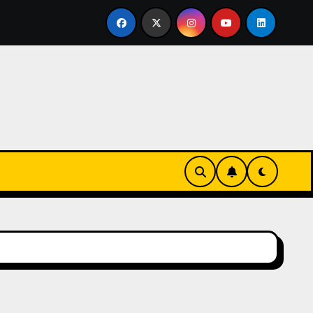
a permiso
El Mundial de los campeones sin modales