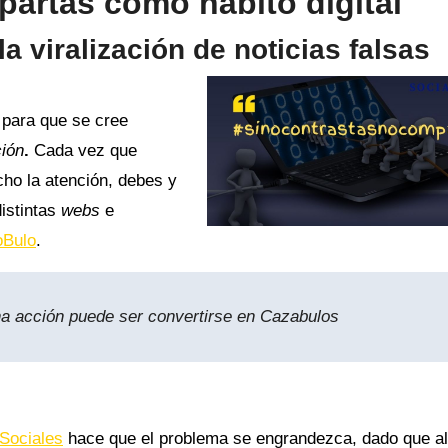
rtas como hábito digital
la viralización de noticias falsas
o para que se cree
ción
.
Cada vez que
cho la atención, debes y
istintas
webs
e
oBulo
.
na acción puede ser convertirse en Cazabulos
Sociales
hace que el problema se engrandezca, dado que a