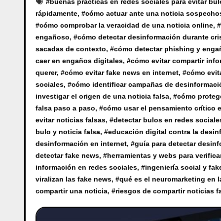
#
buenas prácticas en redes sociales para evitar bu
rápidamente
, #
cómo actuar ante una noticia sospechos
#
cómo comprobar la veracidad de una noticia online
, #
engañoso
, #
cómo detectar desinformación durante cri
sacadas de contexto
, #
cómo detectar phishing y enga
caer en engaños digitales
, #
cómo evitar compartir info
querer
, #
cómo evitar fake news en internet
, #
cómo evit
sociales
, #
cómo identificar campañas de desinformaci
investigar el origen de una noticia falsa
, #
cómo protege
falsa paso a paso
, #
cómo usar el pensamiento crítico 
evitar noticias falsas
, #
detectar bulos en redes sociale
bulo y noticia falsa
, #
educación digital contra la desi
desinformación en internet
, #
guía para detectar desin
detectar fake news
, #
herramientas y webs para verificar
información en redes sociales
, #
ingeniería social y fa
viralizan las fake news
, #
qué es el neuromarketing en 
compartir una noticia
, #
riesgos de compartir noticias f