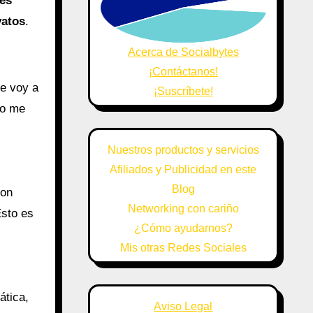
es
vatos
.
Acerca de Socialbytes
¡Contáctanos!
e voy a
¡Suscríbete!
no me
Nuestros productos y servicios
Afiliados y Publicidad en este
Blog
con
Networking con cariño
Esto es
¿Cómo ayudarnos?
Mis otras Redes Sociales
ática,
Aviso Legal