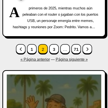
A
primeros de 2025, mientras muchos aún
peleaban con el router o jugaban con los puertos
USB, un personaje emergía entre memes,
hashtags y reuniones por Zoom: Pedrito. Vamos a…
Paginación
1
2
3
…
71
de
« Página anterior
—
Página siguiente »
entradas