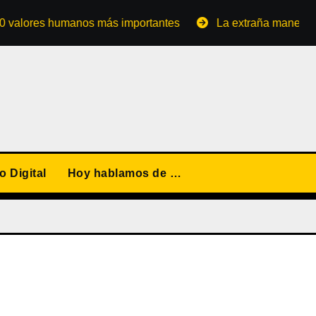
ores humanos más importantes
La extraña manera de conv
 Digital
Hoy hablamos de …