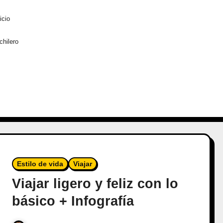
icio
chilero
Estilo de vida
Viajar
Viajar ligero y feliz con lo
básico + Infografía