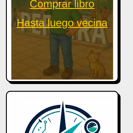
Comprar libro
Hasta luego vecina