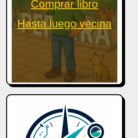
Comprar libro
Hasta luego vecina