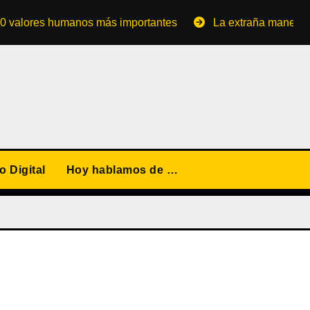
res humanos más importantes
La extraña manera de conve
 Digital
Hoy hablamos de …