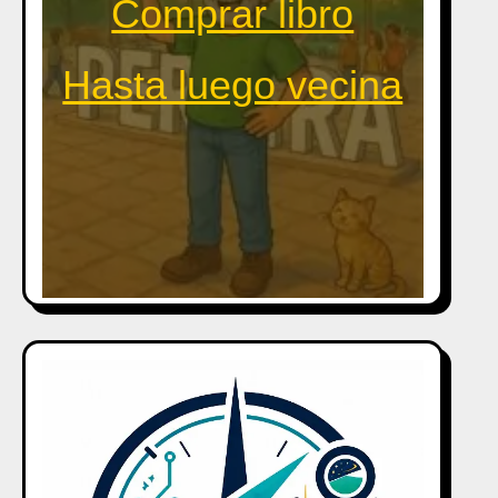
Comprar libro
Hasta luego vecina