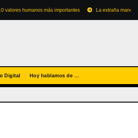
res humanos más importantes
La extraña manera de conve
 Digital
Hoy hablamos de …