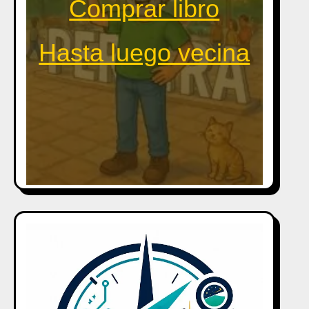
Comprar libro
Hasta luego vecina