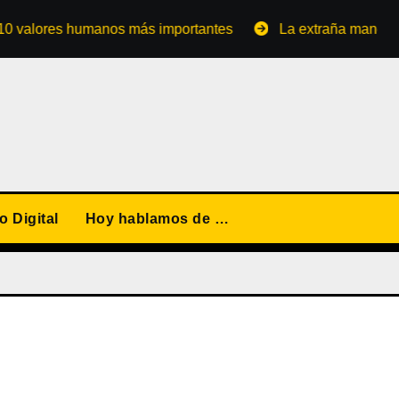
ores humanos más importantes
La extraña manera de conv
 Digital
Hoy hablamos de …