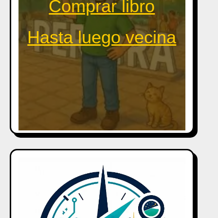
Comprar libro
Hasta luego vecina