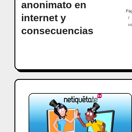
anonimato en
Pág
internet y
c
consecuencias