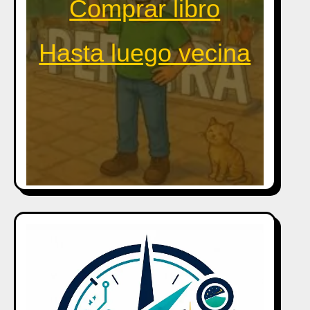
Comprar libro
Hasta luego vecina