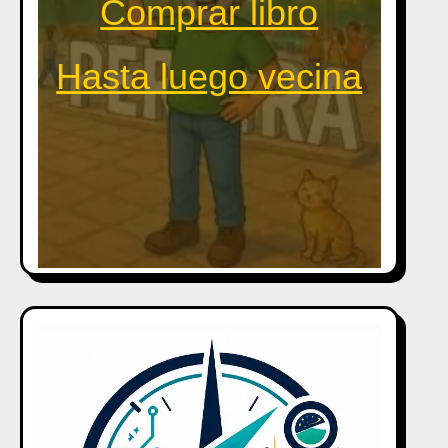
Comprar libro
Hasta luego vecina