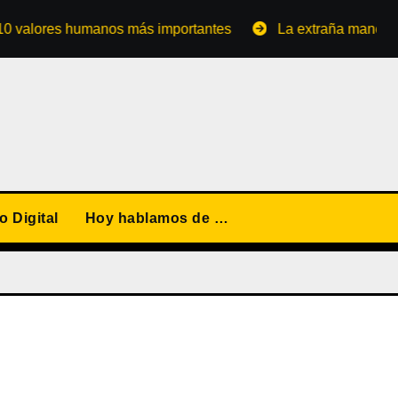
ores humanos más importantes
La extraña manera de con
 Digital
Hoy hablamos de …