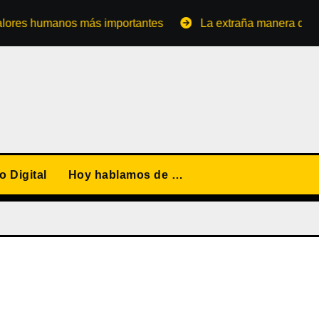
 humanos más importantes
La extraña manera de converti
 Digital
Hoy hablamos de …