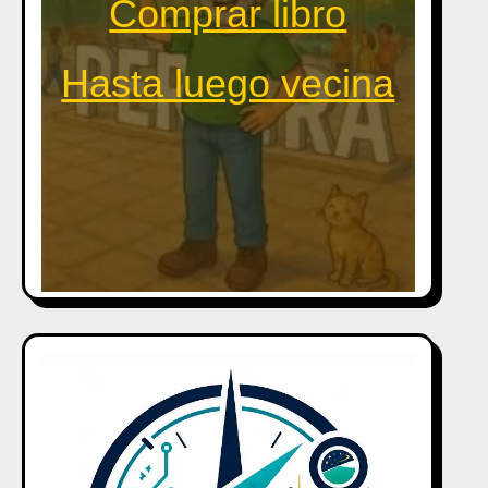
Comprar libro
Hasta luego vecina