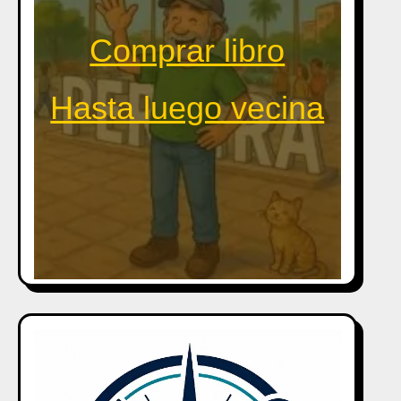
Comprar libro
Hasta luego vecina