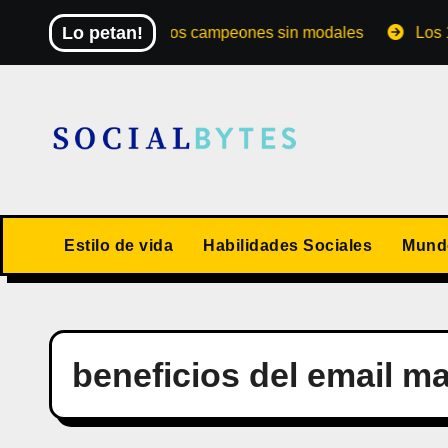
Saltar
Lo petan!
El Mundial de los campeones sin modales
Los 10 val
al
contenido
Estilo de vida
Habilidades Sociales
Mundo
beneficios del email m