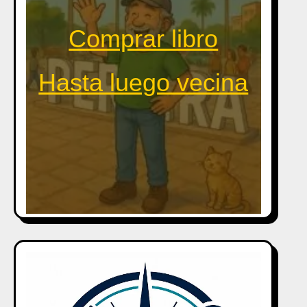
Comprar libro
Hasta luego vecina