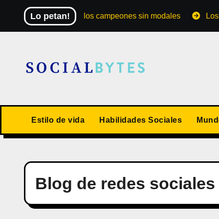
Saltar
Lo petan!
El Mundial de los campeones sin modales
Los 10 va
al
contenido
Estilo de vida
Habilidades Sociales
Mundo
Blog de redes sociales