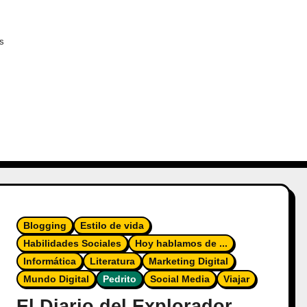
es
Blogging
Estilo de vida
Habilidades Sociales
Hoy hablamos de ...
Informática
Literatura
Marketing Digital
Mundo Digital
Pedrito
Social Media
Viajar
El Diario del Explorador