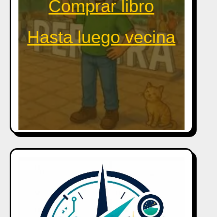
Comprar libro
Hasta luego vecina