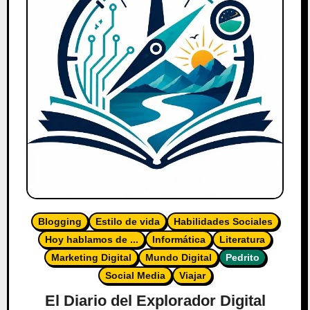
Blogging
Estilo de vida
Habilidades Sociales
Hoy hablamos de ...
Informática
Literatura
Marketing Digital
Mundo Digital
Pedrito
Social Media
Viajar
El Diario del Explorador Digital