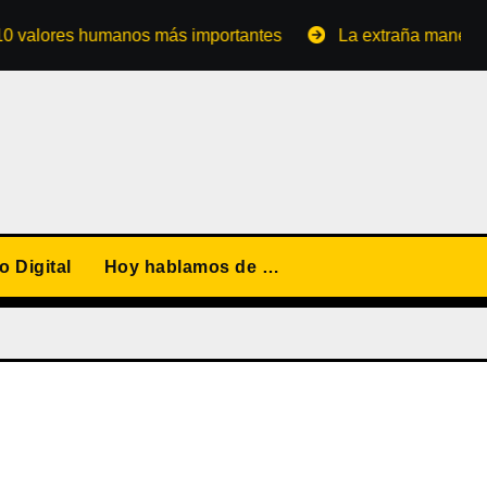
res humanos más importantes
La extraña manera de conve
 Digital
Hoy hablamos de …