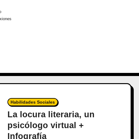
o
exiones
Habilidades Sociales
La locura literaria, un
psicólogo virtual +
Infografía