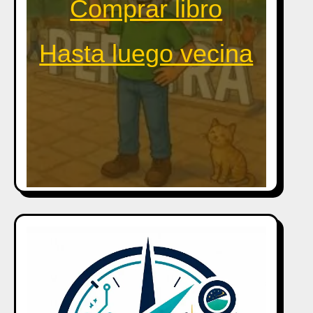
Comprar libro
Hasta luego vecina