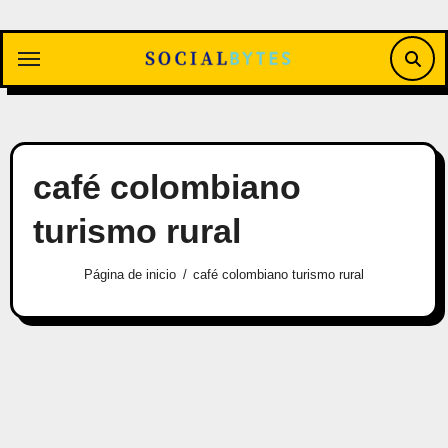
Saltar
al
contenido
café colombiano
turismo rural
Página de inicio
café colombiano turismo rural