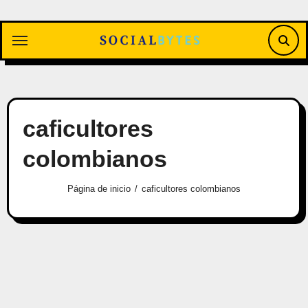
Saltar
al
contenido
caficultores
colombianos
Página de inicio
caficultores colombianos