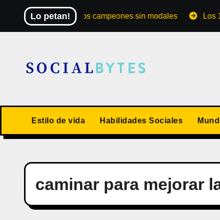
Saltar
Lo petan!
El Mundial de los campeones sin modales
Los 10 val
al
contenido
Estilo de vida
Habilidades Sociales
Mundo
caminar para mejorar la