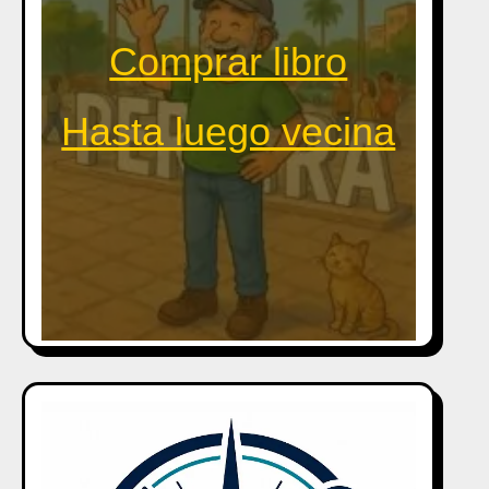
Comprar libro
Hasta luego vecina