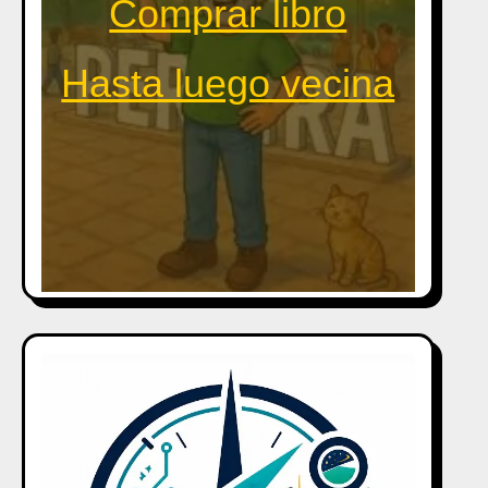
Comprar libro
Hasta luego vecina