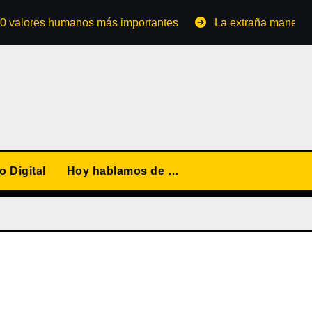
res humanos más importantes
La extraña manera de conve
 Digital
Hoy hablamos de …