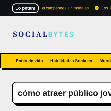
Saltar
Lo petan!
El Mundial de los campeones sin modales
Los 10 val
al
contenido
Estilo de vida
Habilidades Sociales
Mundo
cómo atraer público jo