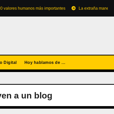
ores humanos más importantes
La extraña manera de conv
 Digital
Hoy hablamos de …
ven a un blog