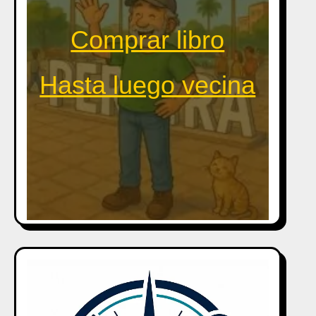
Comprar libro
Hasta luego vecina