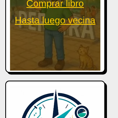
Comprar libro
Hasta luego vecina