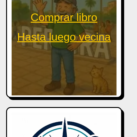
Comprar libro
Hasta luego vecina