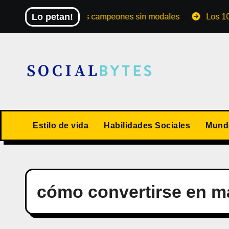
Saltar
Lo petan!
El Mundial de los campeones sin modales
Los 10 valo
al
contenido
Estilo de vida
Habilidades Sociales
Mundo
cómo convertirse en ma