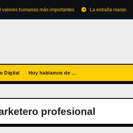
res humanos más importantes
La extraña manera de conve
 Digital
Hoy hablamos de …
rketero profesional