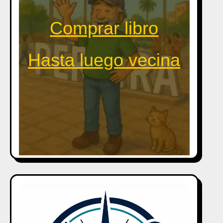
Comprar libro
Hasta luego vecina