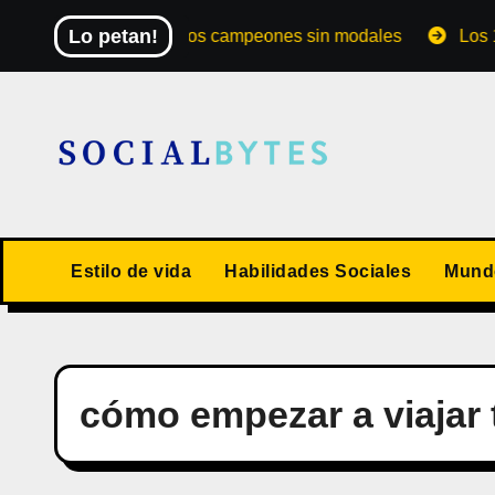
Saltar
Lo petan!
El Mundial de los campeones sin modales
Los 10 val
al
contenido
Estilo de vida
Habilidades Sociales
Mundo
cómo empezar a viajar t