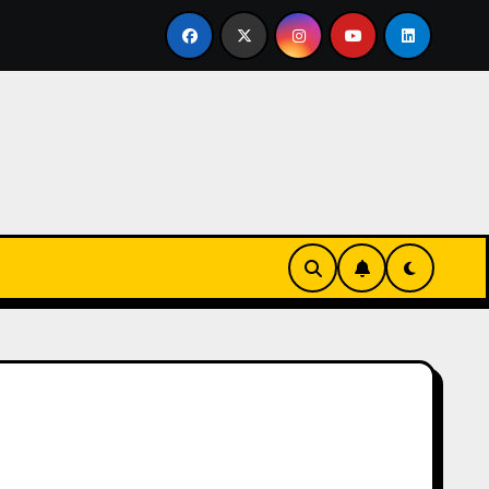
en familia
El primer tour de la India Chiquitina