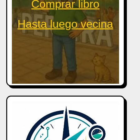
Comprar libro
Hasta luego vecina