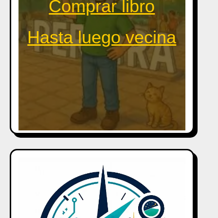
Comprar libro
Hasta luego vecina