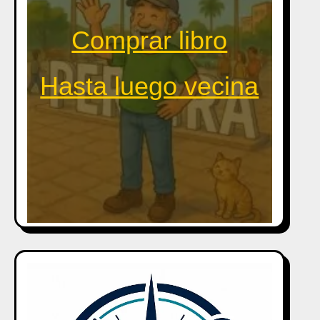
Comprar libro
Hasta luego vecina