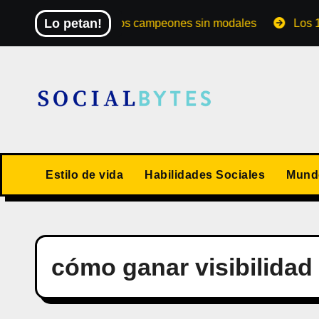
Saltar
Lo petan!
El Mundial de los campeones sin modales
Los 10 val
al
contenido
Estilo de vida
Habilidades Sociales
Mundo
cómo ganar visibilidad