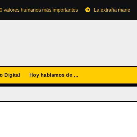
res humanos más importantes
La extraña manera de conve
 Digital
Hoy hablamos de …