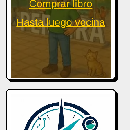
Comprar libro
Hasta luego vecina