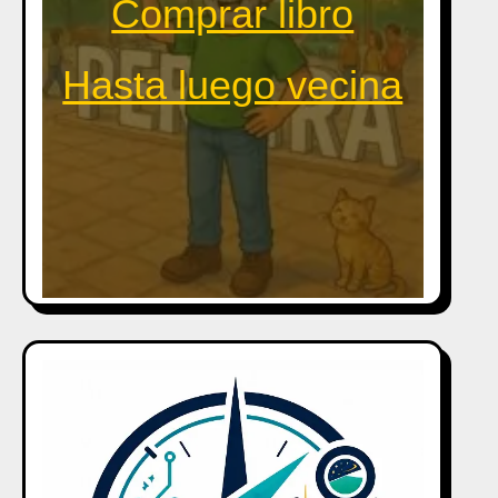
Comprar libro
Hasta luego vecina