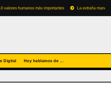
ores humanos más importantes
La extraña manera de conv
 Digital
Hoy hablamos de …