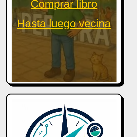
Comprar libro
Hasta luego vecina