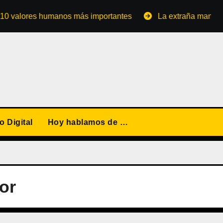
ores humanos más importantes
La extraña manera de con
 Digital
Hoy hablamos de …
or