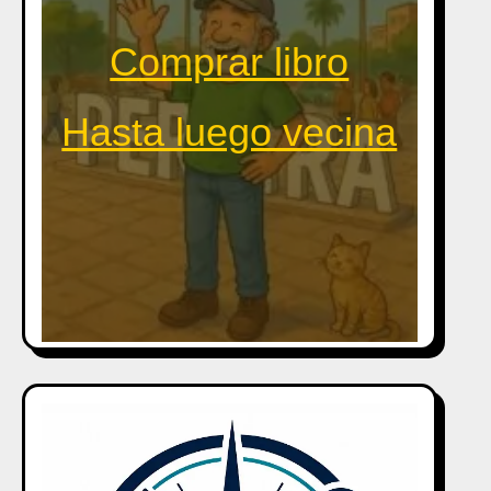
Comprar libro
Hasta luego vecina