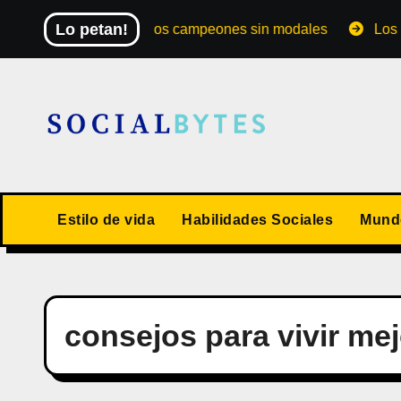
Saltar
Lo petan!
El Mundial de los campeones sin modales
Los 10 val
al
contenido
Estilo de vida
Habilidades Sociales
Mundo
consejos para vivir mej