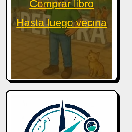
Comprar libro
Hasta luego vecina