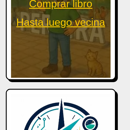
Comprar libro
Hasta luego vecina