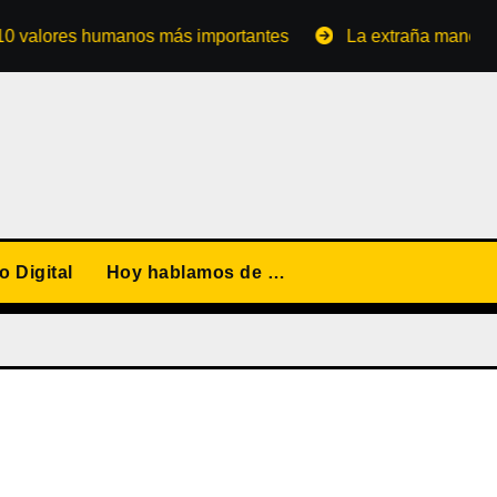
alores humanos más importantes
La extraña manera de co
 Digital
Hoy hablamos de …