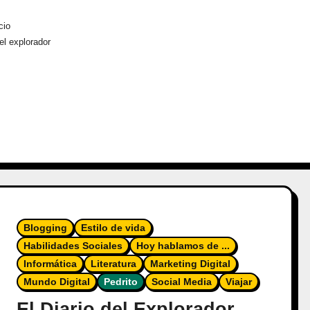
cio
del explorador
Blogging
Estilo de vida
Habilidades Sociales
Hoy hablamos de ...
Informática
Literatura
Marketing Digital
Mundo Digital
Pedrito
Social Media
Viajar
El Diario del Explorador