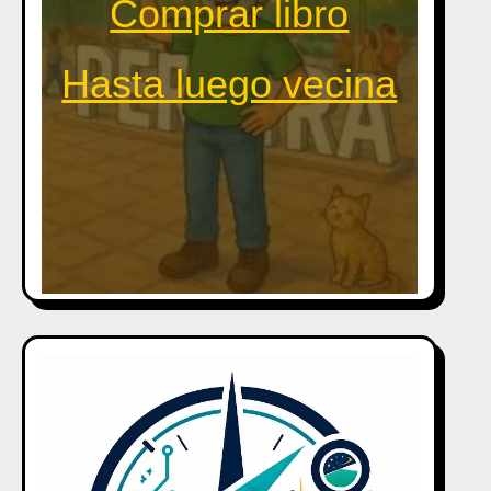
Comprar libro
Hasta luego vecina