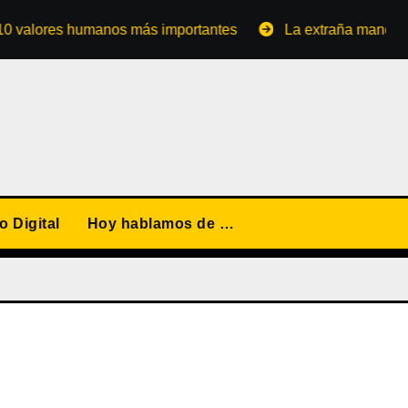
lores humanos más importantes
La extraña manera de con
 Digital
Hoy hablamos de …