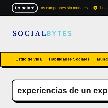
Saltar
Lo petan!
El Mundial de los campeones sin modales
Los 10 val
al
contenido
Estilo de vida
Habilidades Sociales
Mundo
experiencias de un expl