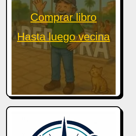
Comprar libro
Hasta luego vecina