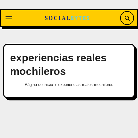
Saltar
al
contenido
experiencias reales
mochileros
Página de inicio
experiencias reales mochileros