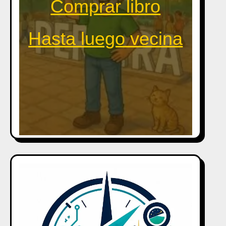
Comprar libro
Hasta luego vecina