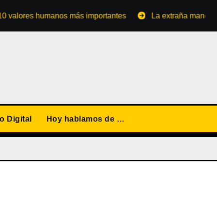
ores humanos más importantes
La extraña manera de conv
 Digital
Hoy hablamos de …