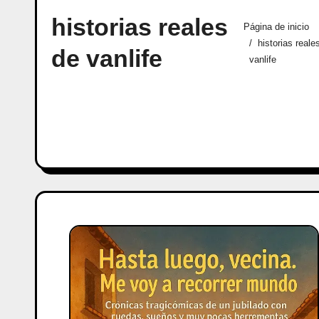
historias reales
Página de inicio
historias reale
de vanlife
vanlife