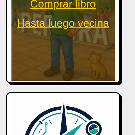
Comprar libro
Hasta luego vecina