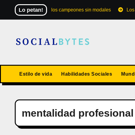
Saltar
Lo petan!
El Mundial de los campeones sin modales
Los 10 va
al
contenido
Estilo de vida
Habilidades Sociales
Mundo
mentalidad profesional 