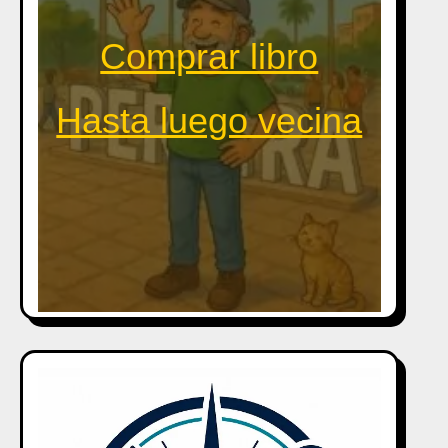
Comprar libro
Hasta luego vecina