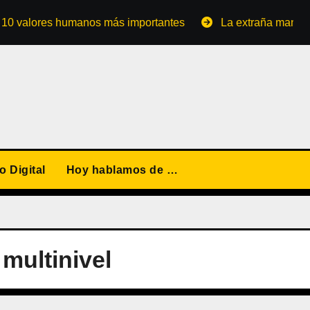
lores humanos más importantes
La extraña manera de con
 Digital
Hoy hablamos de …
multinivel