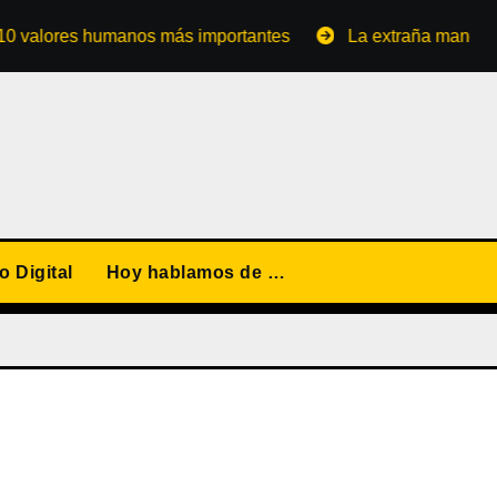
ores humanos más importantes
La extraña manera de conv
 Digital
Hoy hablamos de …