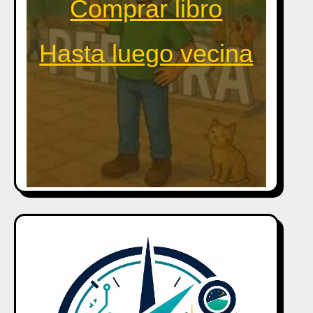
Comprar libro
Hasta luego vecina