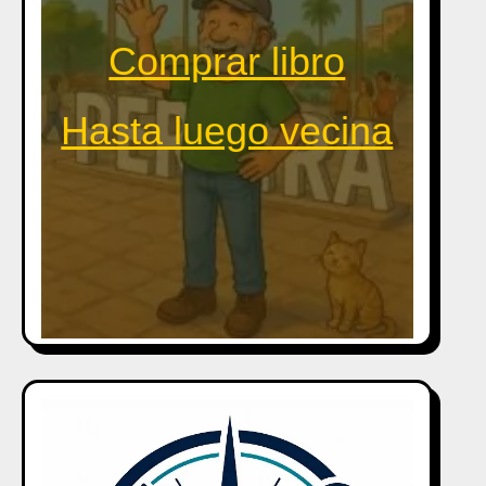
Comprar libro
Hasta luego vecina