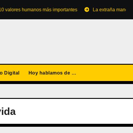
lores humanos más importantes
La extraña manera de co
 Digital
Hoy hablamos de …
vida