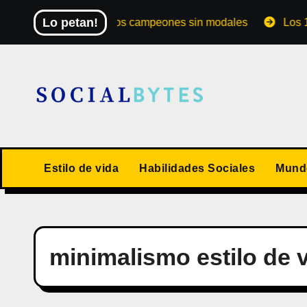
Saltar
Lo petan!
El Mundial de los campeones sin modales
Los 10 va
al
contenido
Estilo de vida
Habilidades Sociales
Mundo
minimalismo estilo de 