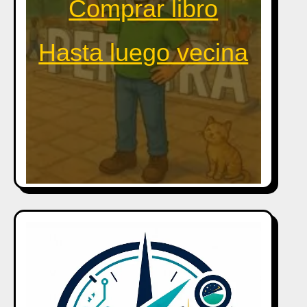
Comprar libro
Hasta luego vecina