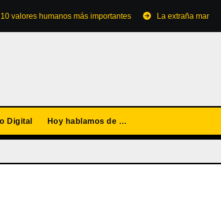
lores humanos más importantes
La extraña manera de con
 Digital
Hoy hablamos de …