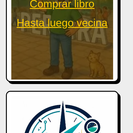
Comprar libro
Hasta luego vecina