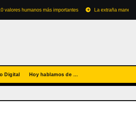
ores humanos más importantes
La extraña manera de conv
 Digital
Hoy hablamos de …