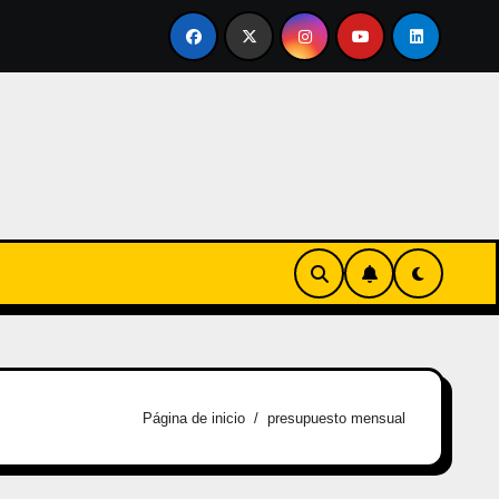
ertirse en familia
El primer tour de la India Chiquitina
Página de inicio
presupuesto mensual