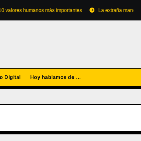
ores humanos más importantes
La extraña manera de conv
 Digital
Hoy hablamos de …