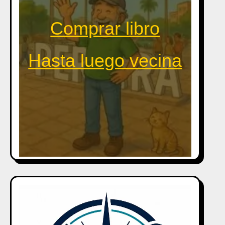
Comprar libro
Hasta luego vecina