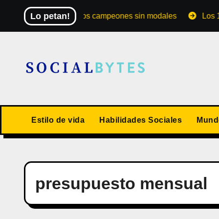
Saltar
Lo petan!
El Mundial de los campeones sin modales
Los 10 val
al
contenido
Estilo de vida
Habilidades Sociales
Mundo
presupuesto mensual