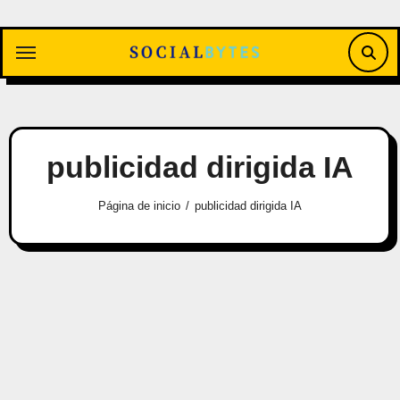
Saltar
al
contenido
publicidad dirigida IA
Página de inicio
publicidad dirigida IA