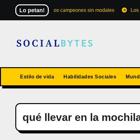
Saltar
Lo petan!
El Mundial de los campeones sin modales
Los 10 va
al
contenido
Estilo de vida
Habilidades Sociales
Mundo
qué llevar en la mochila