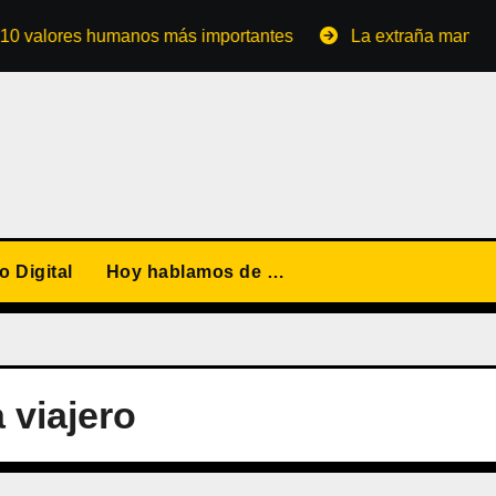
lores humanos más importantes
La extraña manera de con
 Digital
Hoy hablamos de …
 viajero