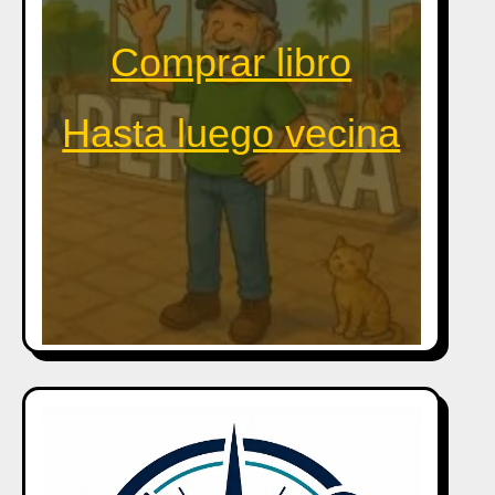
Comprar libro
Hasta luego vecina