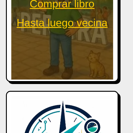
Comprar libro
Hasta luego vecina