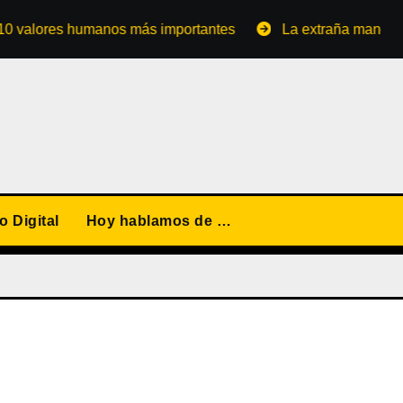
ores humanos más importantes
La extraña manera de conv
 Digital
Hoy hablamos de …