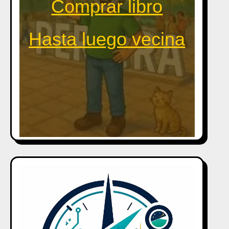
Comprar libro
Hasta luego vecina